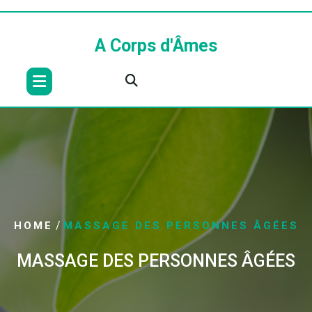
Skip
to
content
A Corps d'Âmes
/
HOME
MASSAGE DES PERSONNES ÂGÉES
MASSAGE DES PERSONNES ÂGÉES