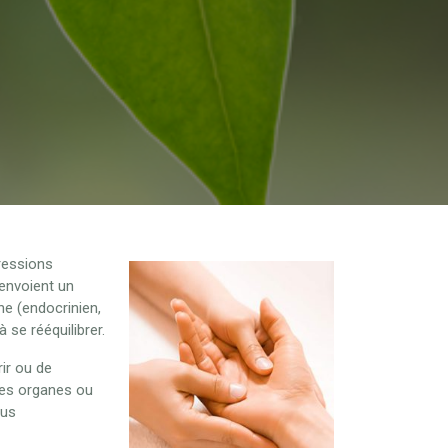
ressions
 envoient un
e (endocrinien,
à se rééquilibrer.
rir ou de
l des organes ou
sus