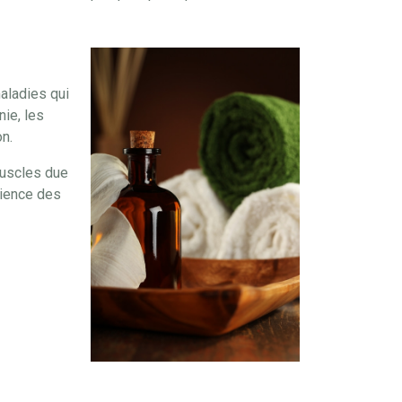
aladies qui
nie, les
n.
muscles due
cience des